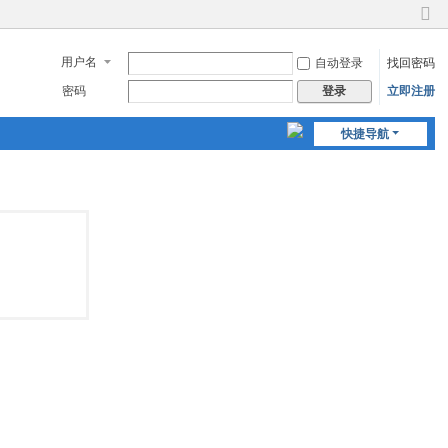
切
换
用户名
自动登录
找回密码
到
窄
密码
立即注册
登录
版
快捷导航